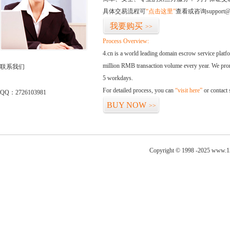
具体交易流程可
“点击这里”
查看或咨询support@
我要购买
>>
Process Overview:
4.cn is a world leading domain escrow service plat
million RMB transaction volume every year. We promi
联系我们
5 workdays.
For detailed process, you can
“visit here”
or contact
QQ：2726103981
BUY NOW
>>
Copyright © 1998 -2025 www.1