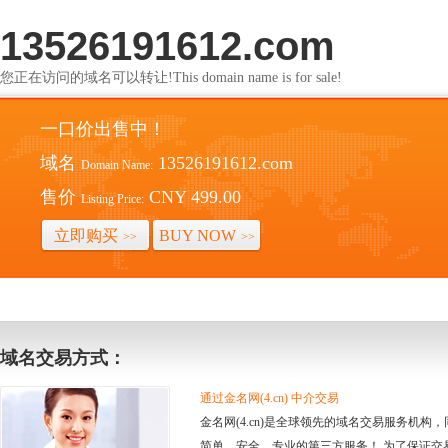
13526191612.com
您正在访问的域名可以转让!This domain name is for sale!
一口价出售中！
域名
13526191612.com
Domain Name:
售价
CNY 499.00
Listing Price:
立即购买
BUY NOW
>>
>>
域名交易方式：
通过金名网(4.cn) 中介交易
金名网(4.cn)是全球领先的域名交易服务机
简单、安全、专业的第三方服务！ 为了保证交